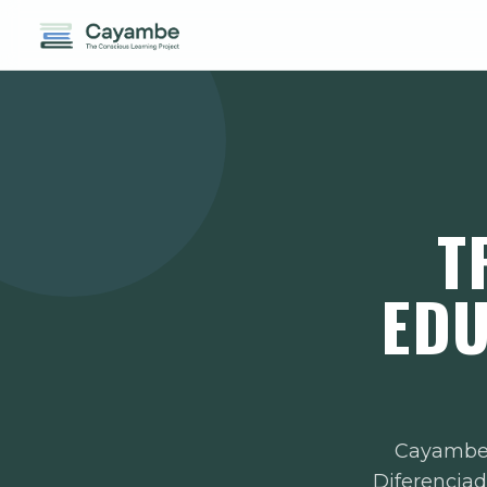
T
EDU
Cayambe 
Diferenciad