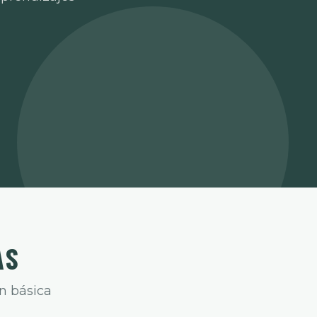
AS
n básica