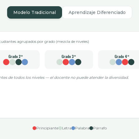
Modelo Tradicional
Aprendizaje Diferenciado
tudiantes agrupados por grado (mezcla de niveles)
Grado
2°
Grado
3°
Grado
4°
ntes de todos los niveles — el docente no puede atender la diversidad.
Principiante
Letra
Palabra
Párrafo