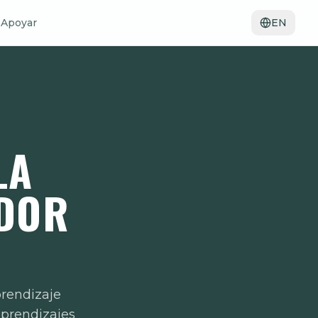
Apoyar
EN
LA
ADOR
rendizaje
aprendizajes